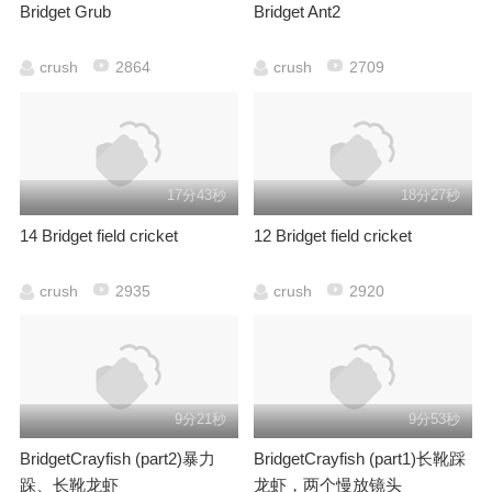
Bridget Grub
Bridget Ant2
crush
2864
crush
2709
17分43秒
18分27秒
14 Bridget field cricket
12 Bridget field cricket
crush
2935
crush
2920
9分21秒
9分53秒
BridgetCrayfish (part2)暴力
BridgetCrayfish (part1)长靴踩
跺、长靴龙虾
龙虾，两个慢放镜头