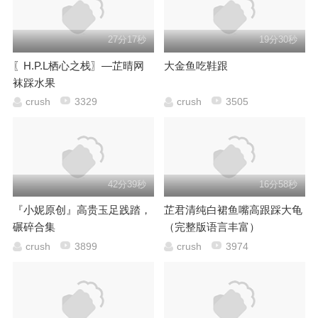
27分17秒
19分30秒
〖H.P.L栖心之栈〗—芷晴网
大金鱼吃鞋跟
袜踩水果
crush
3329
crush
3505
42分39秒
16分58秒
『小妮原创』高贵玉足践踏，
芷君清纯白裙鱼嘴高跟踩大龟
碾碎合集
（完整版语言丰富）
crush
3899
crush
3974