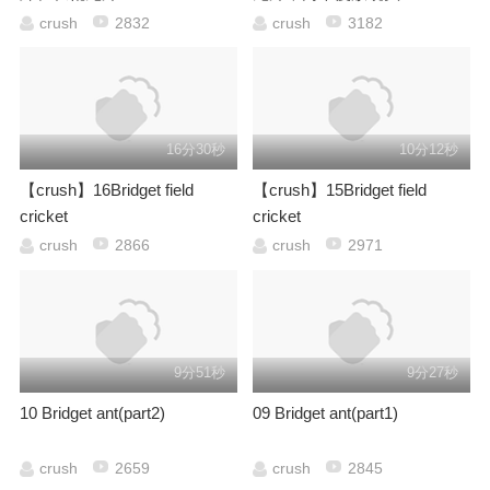
crush
2832
crush
3182
16分30秒
10分12秒
【crush】16Bridget field
【crush】15Bridget field
cricket
cricket
crush
2866
crush
2971
9分51秒
9分27秒
10 Bridget ant(part2)
09 Bridget ant(part1)
crush
2659
crush
2845