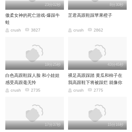
23分02秒
8分30秒
傲柔女神的死亡游戏-爆踩牛
芷君高跟鞋踩苹果橙子
蛙
crush
3827
crush
2862
19分25秒
43分45秒
白色高跟鞋踩人脸 和小娃娃
裸足高跟踩踏 黄瓜和柿子在
感受高跟毫无怜
我高跟鞋下将被踩烂 就像你
的那里
crush
2735
crush
2775
17分37秒
15分16秒