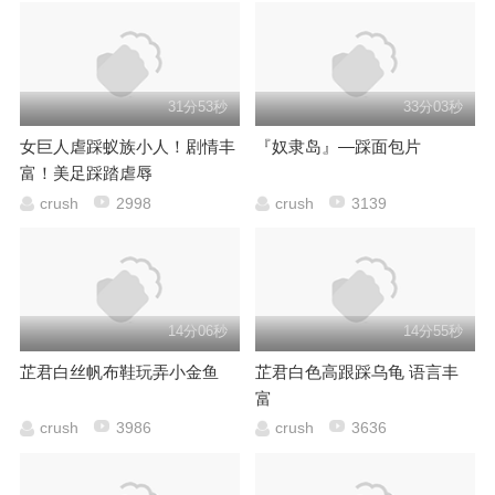
31分53秒
33分03秒
女巨人虐踩蚁族小人！剧情丰
『奴隶岛』—踩面包片
富！美足踩踏虐辱
crush
2998
crush
3139
14分06秒
14分55秒
芷君白丝帆布鞋玩弄小金鱼
芷君白色高跟踩乌龟 语言丰
富
crush
3986
crush
3636